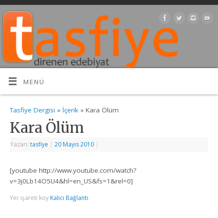
MENÜ
Tasfiye Dergisi
»
İçerik
» Kara Ölüm
Kara Ölüm
Yazarı:
tasfiye
|
20 Mayıs 2010
|
[youtube http://www.youtube.com/watch?
v=3j0Lb14O5U4&hl=en_US&fs=1&rel=0]
Yer işareti koy
Kalıcı Bağlantı
.