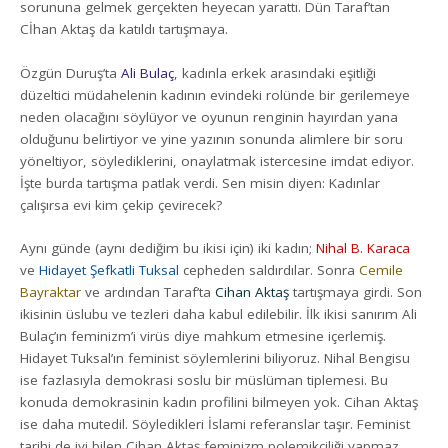
sorununa gelmek gerçekten heyecan yarattı. Dün Taraf’tan
Cİhan Aktaş da katıldı tartışmaya.
Özgün Duruş’ta
Ali Bulaç
, kadınla erkek arasındaki eşitliği
düzeltici müdahelenin kadının evindeki rolünde bir gerilemeye
neden olacağını söylüyor ve oyunun renginin hayırdan yana
olduğunu belirtiyor ve yine yazının sonunda alimlere bir soru
yöneltiyor, söylediklerini, onaylatmak istercesine imdat ediyor.
İşte burda tartışma patlak verdi. Sen misin diyen: Kadınlar
çalışırsa evi kim çekip çevirecek?
Aynı günde (aynı dediğim bu ikisi için) iki kadın;
Nihal B. Karaca
ve
Hidayet Şefkatli Tuksal
cepheden saldırdılar. Sonra
Cemile
Bayraktar
ve ardından Taraf’ta
Cihan Aktaş
tartışmaya girdi. Son
ikisinin üslubu ve tezleri daha kabul edilebilir. İlk ikisi sanırım Ali
Bulaç’ın feminizm’i virüs diye mahkum etmesine içerlemiş.
Hidayet Tuksal’ın feminist söylemlerini biliyoruz. Nihal Bengisu
ise fazlasıyla demokrasi soslu bir müslüman tiplemesi. Bu
konuda demokrasinin kadın profilini bilmeyen yok. Cihan Aktaş
ise daha mutedil. Söyledikleri İslami referanslar taşır. Feminist
tarihi de iyi bilen Cihan Aktaş feminizm polemikçiliği yapmaz.