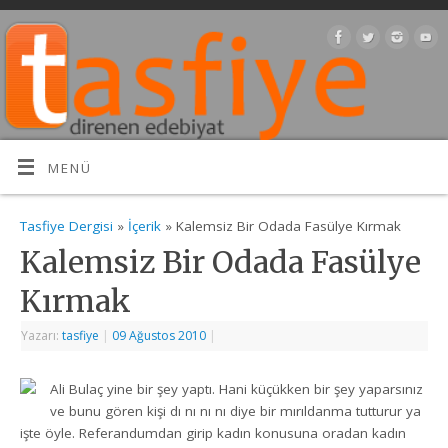
MENÜ
Tasfiye Dergisi
»
İçerik
» Kalemsiz Bir Odada Fasülye Kırmak
Kalemsiz Bir Odada Fasülye
Kırmak
Yazarı:
tasfiye
|
09 Ağustos 2010
|
Ali Bulaç yine bir şey yaptı. Hani küçükken bir şey yaparsınız
ve bunu gören kişi dı nı nı nı diye bir mırıldanma tutturur ya
işte öyle. Referandumdan girip kadın konusuna oradan kadın