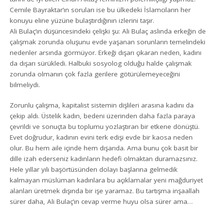
Cemile Bayraktar’ın soruları ise bu ülkedeki İslamcıların her
konuyu eline yüzüne bulaştırdığının izlerini taşır.
Ali Bulaç’ın düşüncesindeki çelişki şu: Ali Bulaç aslında erkeğin de
çalışmak zorunda oluşunu evde yaşanan sorunların temelindeki
nedenler arsında görmüyor. Erkeği dışarı çıkaran neden, kadını
da dışarı sürükledi. Halbuki sosyolog olduğu halde çalışmak
zorunda olmanın çok fazla gerilere götürülemeyeceğini
bilmeliydi.
Zorunlu çalışma, kapitalist sistemin dişlileri arasına kadını da
çekip aldı. Üstelik kadın, bedeni üzerinden daha fazla paraya
çevrildi ve sonuçta bu toplumu yozlaştıran bir etkene dönüştü.
Evet doğrudur, kadının evini terk edişi evde bir kaosa neden
olur. Bu hem aile içinde hem dışarıda. Ama bunu çok basit bir
dille izah ederseniz kadınların hedefi olmaktan duramazsınız.
Hele yıllar yılı başörtüsünden dolayı başlarına gelmedik
kalmayan müslüman kadınlara bu açıklamalar yeni mağduriyet
alanları üretmek dışında bir işe yaramaz. Bu tartışma inşaallah
sürer daha, Ali Bulaç’ın cevap verme huyu olsa sürer ama…