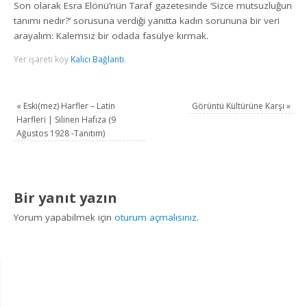
Son olarak Esra Elönü’nün Taraf gazetesinde ‘Sizce mutsuzluğun
tanımı nedir?’ sorusuna verdiği yanıtta kadın sorununa bir veri
arayalım: Kalemsiz bir odada fasülye kırmak.
Yer işareti koy
Kalıcı Bağlantı
.
«
Eski(mez) Harfler – Latin
Görüntü Kültürüne Karşı
»
Harfleri | Silinen Hafıza (9
Ağustos 1928 -Tanıtım)
Bir yanıt yazın
Yorum yapabilmek için
oturum açmalısınız
.