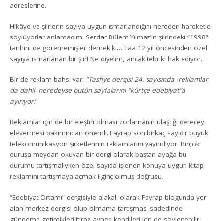
adreslerine.
Hikâye ve şiirlerin sayıya uygun ısmarlandığını nereden hareketle
söylüyorlar anlamadım. Serdar Bülent Yılmaz’ın şiirindeki “1998”
tarihini de görememişler demek ki… Taa 12 yıl öncesinden özel
sayıya ısmarlanan bir şiir! Ne diyelim, ancak tebriki hak ediyor.
Bir de reklam bahsi var:
“Tasfiye dergisi 24. sayısında -reklamlar
da dahil- neredeyse bütün sayfalarını “kürtçe edebiyat”a
ayırıyor
.”
Reklamlar için de bir eleştiri olması zorlamanın ulaştığı dereceyi
elevermesi bakımından önemli. Fayrap son birkaç sayıdır büyük
telekomünikasyon şirketlerinin reklamlarını yayımlıyor. Birçok
duruşa meydan okuyan bir dergi olarak baştan ayağa bu
durumu tartışmalıyken özel sayıda işlenen konuya uygun kitap
reklamını tartışmaya açmak ilginç olmuş doğrusu.
“Edebiyat Ortamı” dergisiyle alakalı olarak Fayrap blogunda yer
alan merkez dergisi olup olmama tartışması sadedinde
gündeme getirdikleri itiraz aynen kendileri için de söylenebilir.