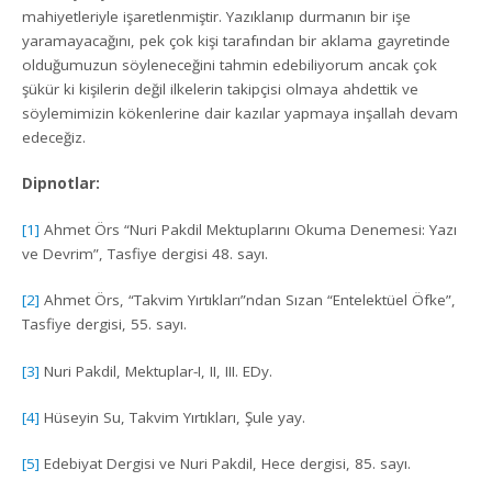
mahiyetleriyle işaretlenmiştir. Yazıklanıp durmanın bir işe
yaramayacağını, pek çok kişi tarafından bir aklama gayretinde
olduğumuzun söyleneceğini tahmin edebiliyorum ancak çok
şükür ki kişilerin değil ilkelerin takipçisi olmaya ahdettik ve
söylemimizin kökenlerine dair kazılar yapmaya inşallah devam
edeceğiz.
Dipnotlar:
[1]
Ahmet Örs “Nuri Pakdil Mektuplarını Okuma Denemesi: Yazı
ve Devrim”, Tasfiye dergisi 48. sayı.
[2]
Ahmet Örs, “Takvim Yırtıkları”ndan Sızan “Entelektüel Öfke”,
Tasfiye dergisi, 55. sayı.
[3]
Nuri Pakdil, Mektuplar-I, II, III. EDy.
[4]
Hüseyin Su, Takvim Yırtıkları, Şule yay.
[5]
Edebiyat Dergisi ve Nuri Pakdil, Hece dergisi, 85. sayı.