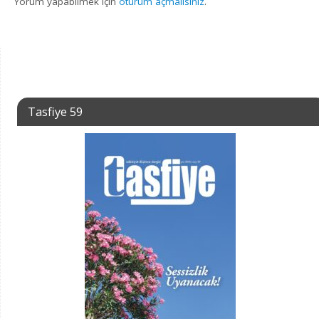
Yorum yapabilmek için
oturum açmalısınız
.
Tasfiye 59