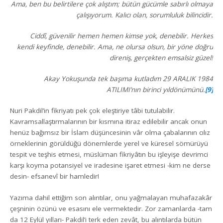
Ama, ben bu belirtilere çok alıştım; bütün gücümle sabırlı olmaya
çalışıyorum. Kalıcı olan, sorumluluk bilincidir.
Ciddî, güvenilir hemen hemen kimse yok, denebilir. Herkes
kendi keyfinde, denebilir. Ama, ne olursa olsun, bir yöne doğru
direniş, gerçekten emsalsiz güzel!
Akay Yokuşunda tek başıma kutladım 29 ARALIK 1984
ATILIMI’nın birinci yıldönümünü.
[9]
Nuri Pakdil’in fikriyatı pek çok eleştiriye tâbi tutulabilir.
Kavramsallaştırmalarının bir kısmına itiraz edilebilir ancak onun
henüz bağımsız bir İslam düşüncesinin vâr olma çabalarının cılız
örneklerinin görüldüğü dönemlerde yerel ve küresel sömürüyü
tespit ve teşhis etmesi, müslüman fikriyâtın bu işleyişe devrimci
karşı koyma potansiyel ve iradesine işaret etmesi -kim ne derse
desin- efsanevî bir hamledir!
Yazıma dahil ettiğim son alıntılar, onu yağmalayan muhafazakâr
çeşninin özünü ve esasını ele vermektedir. Zor zamanlarda -tam
da 12 Eylül yılları- Pakdil’i terk eden zevât, bu alıntılarda bütün