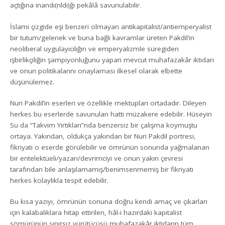
açtığına inandı(rıldı)ğı pekâlâ savunulabilir.
İslami çizgide eşi benzeri olmayan antikapitalist/antiemperyalist
bir tutum/gelenek ve buna bağlı kavramlar üreten Pakdil’in
neoliberal uygulayıcılığın ve emperyalizmle süregiden
işbirlikçiliğin şampiyonluğunu yapan mevcut muhafazakâr iktidarı
ve onun politikalarını onaylaması ilkesel olarak elbette
düşünülemez.
Nuri Pakdil’in eserleri ve özellikle mektupları ortadadır. Dileyen
herkes bu eserlerde savunulan hattı müzakere edebilir. Hüseyin
Su da “Takvim Yırtıkları”nda benzersiz bir çalışma koymuştu
ortaya. Yakından, oldukça yakından bir Nuri Pakdil portresi,
fikriyatı o eserde görülebilir ve ömrünün sonunda yağmalanan
bir entelektüeli/yazarı/devrimciyi ve onun yakın çevresi
tarafından bile anlaşılamamış/benimsenmemiş bir fikriyatı
herkes kolaylıkla tespit edebilir.
Bu kısa yazıyı, ömrünün sonuna doğru kendi amaç ve çıkarları
için kalabalıklara hitap ettirilen, hâl-i hazırdaki kapitalist
sömürünün sınırsız yürütücüsü muhafazakâr iktidarın tüm