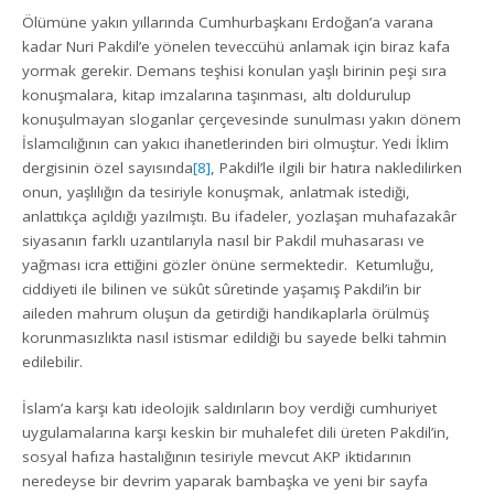
Ölümüne yakın yıllarında Cumhurbaşkanı Erdoğan’a varana
kadar Nuri Pakdil’e yönelen teveccühü anlamak için biraz kafa
yormak gerekir. Demans teşhisi konulan yaşlı birinin peşi sıra
konuşmalara, kitap imzalarına taşınması, altı doldurulup
konuşulmayan sloganlar çerçevesinde sunulması yakın dönem
İslamcılığının can yakıcı ihanetlerinden biri olmuştur. Yedi İklim
dergisinin özel sayısında
[8]
, Pakdil’le ilgili bir hatıra nakledilirken
onun, yaşlılığın da tesiriyle konuşmak, anlatmak istediği,
anlattıkça açıldığı yazılmıştı. Bu ifadeler, yozlaşan muhafazakâr
siyasanın farklı uzantılarıyla nasıl bir Pakdil muhasarası ve
yağması icra ettiğini gözler önüne sermektedir. Ketumluğu,
ciddiyeti ile bilinen ve sükût sûretinde yaşamış Pakdil’in bir
aileden mahrum oluşun da getirdiği handikaplarla örülmüş
korunmasızlıkta nasıl istismar edildiği bu sayede belki tahmin
edilebilir.
İslam’a karşı katı ideolojik saldırıların boy verdiği cumhuriyet
uygulamalarına karşı keskin bir muhalefet dili üreten Pakdil’in,
sosyal hafıza hastalığının tesiriyle mevcut AKP iktidarının
neredeyse bir devrim yaparak bambaşka ve yeni bir sayfa