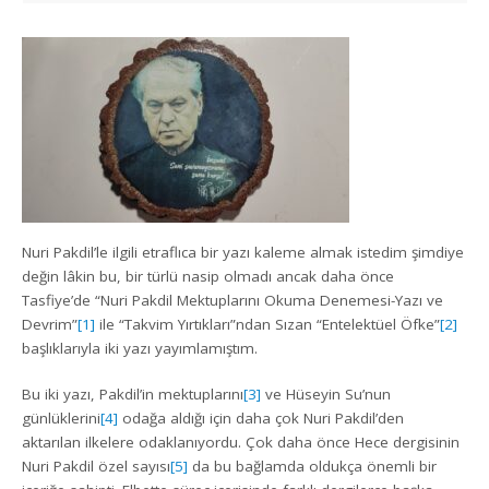
Nuri Pakdil’le ilgili etraflıca bir yazı kaleme almak istedim şimdiye
değin lâkin bu, bir türlü nasip olmadı ancak daha önce
Tasfiye’de “Nuri Pakdil Mektuplarını Okuma Denemesi-Yazı ve
Devrim”
[1]
ile “Takvim Yırtıkları”ndan Sızan “Entelektüel Öfke”
[2]
başlıklarıyla iki yazı yayımlamıştım.
Bu iki yazı, Pakdil’in mektuplarını
[3]
ve Hüseyin Su’nun
günlüklerini
[4]
odağa aldığı için daha çok Nuri Pakdil’den
aktarılan ilkelere odaklanıyordu. Çok daha önce Hece dergisinin
Nuri Pakdil özel sayısı
[5]
da bu bağlamda oldukça önemli bir