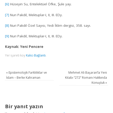
[6]
Hüseyin Su, Entelektüel Öfke, Şule yay.
[7]
Nuri Pakdil, Mektuplar-I, II, III. EDy.
[8]
Nuri Pakdil Özel Sayısı, Yedi İklim dergisi, 358. sayı.
[9]
Nuri Pakdil, Mektuplar-I, II, III. EDy.
Kaynak: Yeni Pencere
Yer işareti koy
Kalıcı Bağlantı
.
«
Epistemolojik Farklılıklar ve
Mehmet Ali Başaran’la Yeni
İslam – Berke Kahraman
Kitabı “272” Romanı Hakkında
Konuştuk
»
Bir yanıt yazın