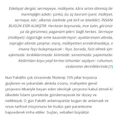
Edebiyat dergisi; sermayeye, mülkiyete, kâra sırtını dönmüş bir
inanmışlığın adıdır; çünkü, bu üç kavram (yani; mülkiyet,
sermaye, kâr; ülkemiz özelinde çok kirli ve lekelidir): İNSANI
BUGÜN ESİR ALMIŞTIR. Herkesin boynunda, ince kalın, görünür
ya da görünmez, paganizm ipleri: bağlı herkes. Sermaye
(mülkiyet): özgürlüğe ivme kazandırmıyor: ayaklarımızın altında,
toprağın altında çatışma: inanç, mülkiyetten arındırılmadıkça, o
insana feyz bulaşmayacak : feyz, burada, faizi silmek için:
aşkımızda: kırıklıklarımızda: kinimizde: sanatımızda: yapıtımızda:
Kelâm’dan koyu yeşil kırmızı tohumlar saçılıyor: ruhumun,
vicdanımın derinliklerinde.
[7]
Nuri Pakdil’in çok öncesinde filizlenip 70’li yıllar boyunca
güçlenen ve yukarıdaki alıntıda özünü, mahiyetini genel
çerçevesi itibariyle beyan eden ideolojik çerçevesi kabul etmeli ki
ülkedeki İslami çevrelerde görülemeyecek bir düzey ve
netlikteydi. O gün Pakdil’i anlamayanlar bugün de anlamadı ve
onun tarihsel misyonunu bir Kudüs şairi parantezine
hapsederek imha ettiler. Suçları, veballeri büyüktür.