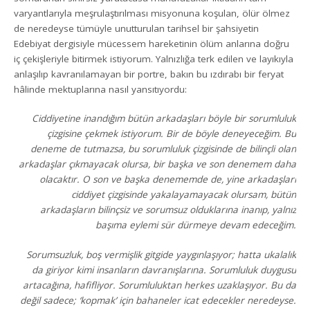
varyantlarıyla meşrulaştırılması misyonuna koşulan, ölür ölmez
de neredeyse tümüyle unutturulan tarihsel bir şahsiyetin
Edebiyat dergisiyle mücessem hareketinin ölüm anlarına doğru
iç çekişleriyle bitirmek istiyorum. Yalnızlığa terk edilen ve layıkıyla
anlaşılıp kavranılamayan bir portre, bakın bu ızdırabı bir feryat
hâlinde mektuplarına nasıl yansıtıyordu:
Ciddiyetine inandığım bütün arkadaşları böyle bir sorumluluk
çizgisine çekmek istiyorum. Bir de böyle deneyeceğim. Bu
deneme de tutmazsa, bu sorumluluk çizgisinde de bilinçli olan
arkadaşlar çıkmayacak olursa, bir başka ve son denemem daha
olacaktır. O son ve başka denememde de, yine arkadaşları
ciddiyet çizgisinde yakalayamayacak olursam, bütün
arkadaşların bilinçsiz ve sorumsuz olduklarına inanıp, yalnız
başıma eylemi sür dürmeye devam edeceğim.
Sorumsuzluk, boş vermişlik gitgide yaygınlaşıyor; hatta ukalalık
da giriyor kimi insanların davranışlarına. Sorumluluk duygusu
artacağına, hafifliyor. Sorumluluktan herkes uzaklaşıyor. Bu da
değil sadece; ‘kopmak’ için bahaneler icat edecekler neredeyse.