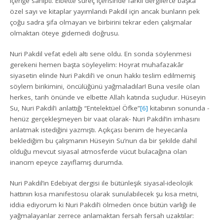
içeriğe sahipti. Elbette süreç içerisinde farklı dergilerce başka
özel sayı ve kitaplar yayımlandı Pakdil için ancak bunların pek
çoğu sadra şifa olmayan ve birbirini tekrar eden çalışmalar
olmaktan öteye gidemedi doğrusu.
Nuri Pakdil vefat edeli altı sene oldu. En sonda söylenmesi
gerekeni hemen başta söyleyelim: Hoyrat muhafazakâr
siyasetin elinde Nuri Pakdil’i ve onun hakkı teslim edilmemiş
söylem birikimini, öncülüğünü yağmaladılar! Buna vesile olan
herkes, tarih önünde ve elbette Allah katında suçludur. Hüseyin
Su, Nuri Pakdil’i anlattığı “Entelektüel Öfke”
[6]
kitabının sonunda -
henüz gerçekleşmeyen bir vaat olarak- Nuri Pakdil’in imhasını
anlatmak istediğini yazmıştı. Açıkçası benim de heyecanla
beklediğim bu çalışmanın Hüseyin Su’nun da bir şekilde dahil
olduğu mevcut siyasal atmosferde vücut bulacağına olan
inancım epeyce zayıflamış durumda.
Nuri Pakdil’in Edebiyat dergisi ile bütünleşik siyasal-ideolojik
hattının kısa manifestosu olarak sunulabilecek şu kısa metni,
iddia ediyorum ki Nuri Pakdil’i ölmeden önce bütün varlığı ile
yağmalayanlar zerrece anlamaktan fersah fersah uzaktılar: