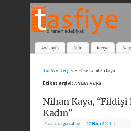
Anasayfa
Dizin
Künye
Satı
Tasfiye Dergisi
» Etiket » nihan kaya
nihan kaya
Etiket arşivi:
Nihan Kaya, “Fildişi
Kadın”
Yazarı:
ozgursahne
|
27 Ekim 2011
|