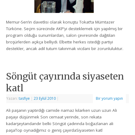
Memur-Sen’in davetlisi olarak konuştu Tokat’ta Mümtazer
Türköne. Seçim sürecinde AKP’yi desteklemek için yapılmış bir
program olduğu sunumlardan, salon çevresinde dağıtılan
broşürlerden açıkça belliydi. Elbette herkes istediği partiyi
destekler, ancak adil tutum takınmak vicdani bir zorunluluktur.
Söngüt çayırında siyaseten
katl
Yazarı:
tasfiye
|
23 Eylül 2010
|
Bir yorum yapın
Ali paşanın yaptırdığı camide namaz kılarken uzun uzun Ali
paşayı düşünmek Son cemaat yerinde, son rekata
kadarşeytandandır belki Söngüt çadırında boğazlanan ali
paşaTop oynadığımız o geniş çayırdaSiyaseten katl