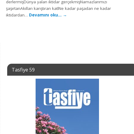
derlermişDünya yalan iktidar gerçekmişNamazlarımızı
şaşırtanAkılları karıştıran katlNe kadar paşadan ne kadar
iktidardan…
Devamını oku…
→
Tasfiye 59