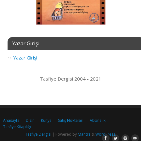
Yazar Girişi
Yazar Girişi
Tasfiye Dergisi 2004 - 2021
Anasayfa
Dizin
Künye
Satış Noktaları
Abonelik
Tasfiye Kitaplığı
Tasfiye Dergisi
| Powered by
Mantra
&
WordPress.