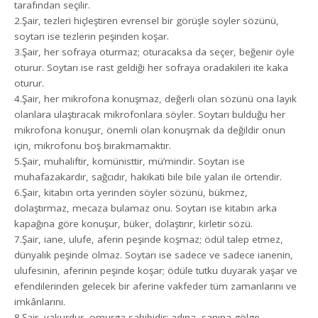
tarafından seçilir.
2.Şair, tezleri hiçleştiren evrensel bir görüşle söyler sözünü,
soytarı ise tezlerin peşinden koşar.
3.Şair, her sofraya oturmaz; oturacaksa da seçer, beğenir öyle
oturur. Soytarı ise rast geldiği her sofraya oradakileri ite kaka
oturur.
4.Şair, her mikrofona konuşmaz, değerli olan sözünü ona layık
olanlara ulaştıracak mikrofonlara söyler. Soytarı bulduğu her
mikrofona konuşur, önemli olan konuşmak da değildir onun
için, mikrofonu boş bırakmamaktır.
5.Şair, muhaliftir, komünisttir, mü’mindir. Soytarı ise
muhafazakardır, sağcıdır, hakikati bile bile yalan ile örtendir.
6.Şair, kitabın orta yerinden söyler sözünü, bükmez,
dolaştırmaz, mecaza bulamaz onu. Soytarı ise kitabın arka
kapağına göre konuşur, büker, dolaştırır, kirletir sözü.
7.Şair, iane, ulufe, aferin peşinde koşmaz; ödül talep etmez,
dünyalık peşinde olmaz. Soytarı ise sadece ve sadece ianenin,
ulufesinin, aferinin peşinde koşar; ödüle tutku duyarak yaşar ve
efendilerinden gelecek bir aferine vakfeder tüm zamanlarını ve
imkânlarını.
8.Şair, vakurdur, omurga sahibidir; adına, sanına gölge