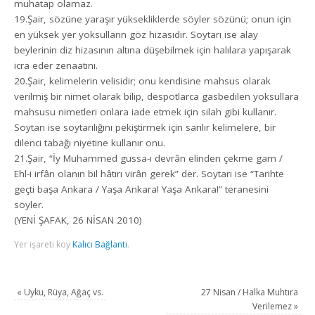
muhatap olamaz.
19.Şair, sözüne yaraşır yüksekliklerde söyler sözünü; onun için
en yüksek yer yoksulların göz hizasıdır. Soytarı ise alay
beylerinin diz hizasının altına düşebilmek için halılara yapışarak
icra eder zenaatını.
20.Şair, kelimelerin velisidir; onu kendisine mahsus olarak
verilmiş bir nimet olarak bilip, despotlarca gasbedilen yoksullara
mahsusu nimetleri onlara iade etmek için silah gibi kullanır.
Soytarı ise soytarılığını pekiştirmek için sarılır kelimelere, bir
dilenci tabağı niyetine kullanır onu.
21.Şair, “İy Muhammed gussa-ı devrân elinden çekme gam /
Ehl-i irfân olanın bil hâtırı virân gerek” der. Soytarı ise “Tarihte
geçti başa Ankara / Yaşa Ankara! Yaşa Ankara!” teranesini
söyler.
(YENİ ŞAFAK, 26 NİSAN 2010)
Yer işareti koy
Kalıcı Bağlantı
.
«
Uyku, Rüya, Ağaç vs.
27 Nisan / Halka Muhtıra
Verilemez
»