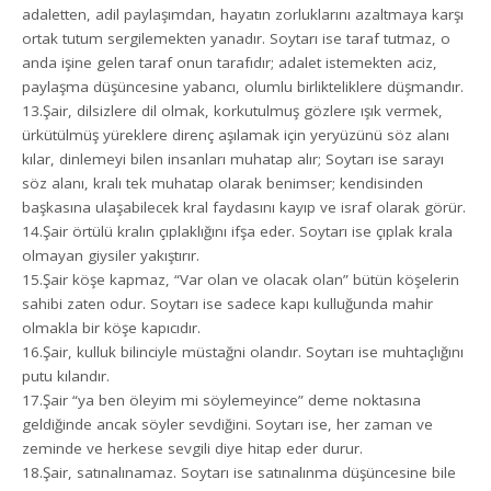
adaletten, adil paylaşımdan, hayatın zorluklarını azaltmaya karşı
ortak tutum sergilemekten yanadır. Soytarı ise taraf tutmaz, o
anda işine gelen taraf onun tarafıdır; adalet istemekten aciz,
paylaşma düşüncesine yabancı, olumlu birlikteliklere düşmandır.
13.Şair, dilsizlere dil olmak, korkutulmuş gözlere ışık vermek,
ürkütülmüş yüreklere direnç aşılamak için yeryüzünü söz alanı
kılar, dinlemeyi bilen insanları muhatap alır; Soytarı ise sarayı
söz alanı, kralı tek muhatap olarak benimser; kendisinden
başkasına ulaşabilecek kral faydasını kayıp ve israf olarak görür.
14.Şair örtülü kralın çıplaklığını ifşa eder. Soytarı ise çıplak krala
olmayan giysiler yakıştırır.
15.Şair köşe kapmaz, “
Var olan ve olacak olan” bütün köşelerin
sahibi zaten odur. Soytarı ise sadece kapı kulluğunda mahir
olmakla bir köşe kapıcıdır.
16.Şair, kulluk bilinciyle müstağni olandır. Soytarı ise muhtaçlığını
putu kılandır.
17.Şair “ya ben öleyim mi söylemeyince” deme noktasına
geldiğinde ancak söyler sevdiğini. Soytarı ise, her zaman ve
zeminde ve herkese sevgili diye hitap eder durur.
18.Şair, satınalınamaz. Soytarı ise satınalınma düşüncesine bile