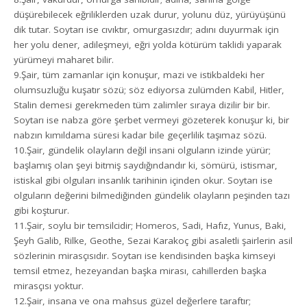
düşürebilecek eğriliklerden uzak durur, yolunu düz, yürüyüşünü
dik tutar. Soytarı ise cıvıktır, omurgasızdır; adını duyurmak için
her yolu dener, adileşmeyi, eğri yolda kötürüm taklidi yaparak
yürümeyi maharet bilir.
9.Şair, tüm zamanlar için konuşur, mazi ve istikbaldeki her
olumsuzluğu kuşatır sözü; söz ediyorsa zulümden Kabil, Hitler,
Stalin demesi gerekmeden tüm zalimler sıraya dizilir bir bir.
Soytarı ise nabza göre şerbet vermeyi gözeterek konuşur ki, bir
nabzın kımıldama süresi kadar bile geçerlilik taşımaz sözü.
10.Şair, gündelik olayların değil insani olguların izinde yürür;
başlamış olan şeyi bitmiş saydığındandır ki, sömürü, istismar,
istiskal gibi olguları insanlık tarihinin içinden okur. Soytarı ise
olguların değerini bilmediğinden gündelik olayların peşinden tazı
gibi koşturur.
11.Şair, soylu bir temsilcidir; Homeros, Sadi, Hafız, Yunus, Baki,
Şeyh Galib, Rilke, Geothe, Sezai Karakoç gibi asaletli şairlerin asil
sözlerinin mirasçısıdır. Soytarı ise kendisinden başka kimseyi
temsil etmez, hezeyandan başka mirası, cahillerden başka
mirasçısı yoktur.
12.Şair, insana ve ona mahsus güzel değerlere taraftır;