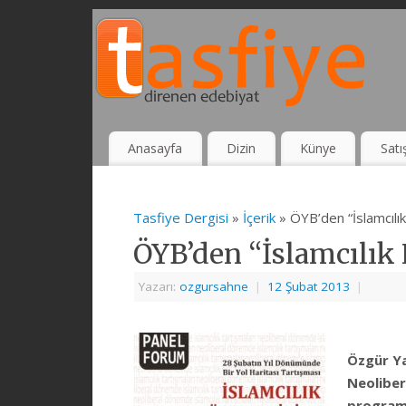
Anasayfa
Dizin
Künye
Satı
Tasfiye Dergisi
»
İçerik
» ÖYB’den “İslamcılı
ÖYB’den “İslamcılık 
Yazarı:
ozgursahne
|
12 Şubat 2013
|
Özgür Ya
Neoliber
programı