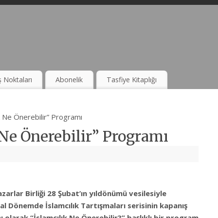
ş Noktaları
Abonelik
Tasfiye Kitaplığı
k Ne Önerebilir” Programı
Ne Önerebilir” Programı
zarlar Birliği 28 Şubat’ın yıldönümü vesilesiyle
al Dönemde İslamcılık Tartışmaları serisinin kapanış
 olarak “İslamcılık Ne Önerebilir?” başlıklı bir program