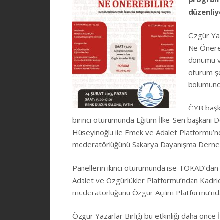
düzenliy
Özgür Yaz
Ne Önerebi
dönümü ve
oturum ş
bölümünde
ÖYB başka
birinci oturumunda Eğitim İlke-Sen başkanı 
Hüseyinoğlu ile Emek ve Adalet Platformu’nd
moderatörlüğünü Sakarya Dayanışma Derneğ
Panellerin ikinci oturumunda ise TOKAD’dan 
Adalet ve Özgürlükler Platformu’ndan Kadric
moderatörlüğünü Özgür Açılım Platformu’nda
Özgür Yazarlar Birliği bu etkinliği daha önc