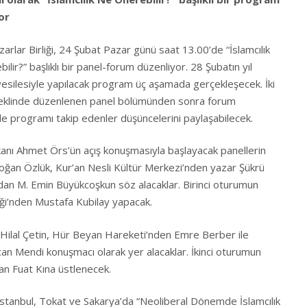
or
arlar Birliği, 24 Şubat Pazar günü saat 13.00’de “İslamcılık
lir?” başlıklı bir panel-forum düzenliyor. 28 Şubatın yıl
silesiyle yapılacak program üç aşamada gerçekleşecek. İki
eklinde düzenlenen panel bölümünden sonra forum
 programı takip edenler düşüncelerini paylaşabilecek.
nı Ahmet Örs’ün açış konuşmasıyla başlayacak panellerin
Doğan Özlük, Kur’an Nesli Kültür Merkezi’nden yazar Şükrü
an M. Emin Büyükcoşkun söz alacaklar. Birinci oturumun
i’nden Mustafa Kubilay yapacak.
Hilal Çetin, Hür Beyan Hareketi’nden Emre Berber ile
an Mendi konuşmacı olarak yer alacaklar. İkinci oturumun
n Fuat Kına üstlenecek.
e İstanbul, Tokat ve Sakarya’da “Neoliberal Dönemde İslamcılık