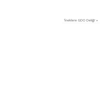
‘İneklere GDO Deliği’
»