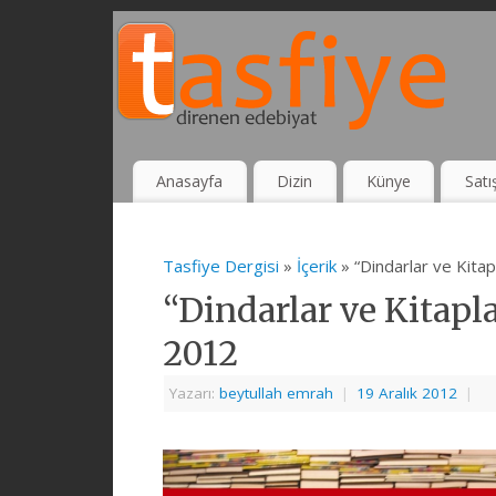
Anasayfa
Dizin
Künye
Satı
Tasfiye Dergisi
»
İçerik
» “Dindarlar ve Kitap
“Dindarlar ve Kitapla
2012
Yazarı:
beytullah emrah
|
19 Aralık 2012
|