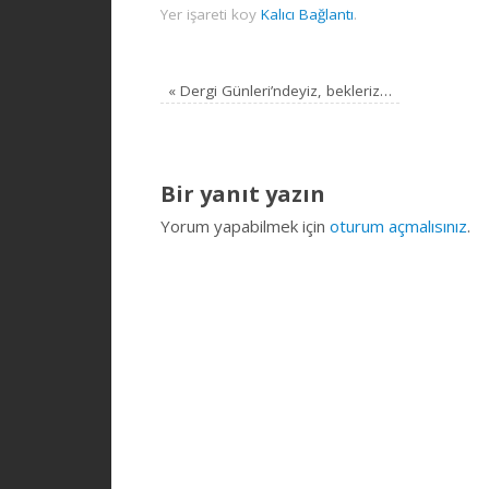
Yer işareti koy
Kalıcı Bağlantı
.
«
Dergi Günleri’ndeyiz, bekleriz…
Bir yanıt yazın
Yorum yapabilmek için
oturum açmalısınız
.