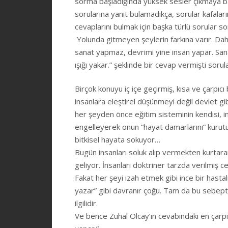
sorma başladığında yüksek sesler çıkmaya ba
sorularına yanıt bulamadıkça, sorular kafalar
cevaplarını bulmak için başka türlü sorular s
Yolunda gitmeyen şeylerin farkına varır. D
sanat yapmaz, devrimi yine insan yapar. Sanat
ışığı yakar.” şeklinde bir cevap vermişti soru
Birçok konuyu iç içe geçirmiş, kısa ve çarpıcı
insanlara eleştirel düşünmeyi değil devlet g
her şeyden önce eğitim sisteminin kendisi, i
engelleyerek onun “hayat damarlarını” kurutuy
bitkisel hayata sokuyor…
Bugün insanları soluk alıp vermekten kurtarara
geliyor. İnsanları doktriner tarzda verilmiş ce
Fakat her şeyi izah etmek gibi ince bir hastal
yazar” gibi davranır çoğu. Tam da bu sebepte
ilgilidir.
Ve bence Zuhal Olcay’ın cevabındaki en çarpı