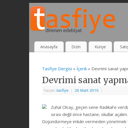
Anasayfa
Dizin
Künye
Satı
Tasfiye Dergisi
»
İçerik
» Devrimi sanat yapm
Devrimi sanat yapma
Yazarı:
tasfiye
|
26 Mart 2010
|
Zuhal Olcay, geçen sene Radikal’e verdiğ
sırası değil önce hastane, okullar açal
Düşündürmeye imkân vermeden yönetmek tabii 