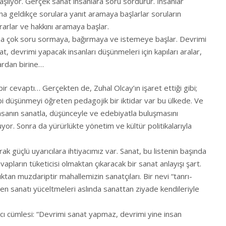
şlıyor. Gerçek sanat insanlara soru sordurur. İnsanlar
ına geldikçe sorulara yanıt aramaya başlarlar soruların
orarlar ve hakkını aramaya başlar.
aha çok soru sormaya, bağırmaya ve istemeye başlar. Devrimi
, devrimi yapacak insanları düşünmeleri için kapıları aralar,
lardan birine…
 bir cevaptı… Gerçekten de, Zuhal Olcay’ın işaret ettiği gibi;
ibi düşünmeyi öğreten pedagojik bir iktidar var bu ülkede. Ve
nsanın sanatla, düşünceyle ve edebiyatla buluşmasını
or. Sonra da yürürlükte yönetim ve kültür politikalarıyla
k güçlü uyarıcılara ihtiyacımız var. Sanat, bu listenin başında
vapların tüketicisi olmaktan çıkaracak bir sanat anlayışı şart.
ıktan muzdariptir mahallemizin sanatçıları. Bir nevi “tanrı-
n sanatı yüceltmeleri aslında sanattan ziyade kendileriyle
cı cümlesi: “Devrimi sanat yapmaz, devrimi yine insan