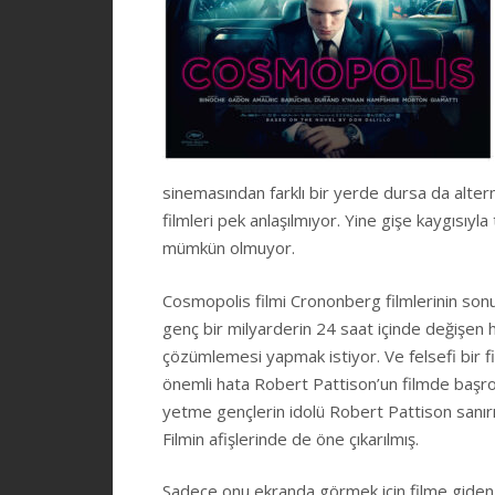
sinemasından farklı bir yerde dursa da alter
filmleri pek anlaşılmıyor. Yine gişe kaygısıyla
mümkün olmuyor.
Cosmopolis filmi Crononberg filmlerinin sonun
genç bir milyarderin 24 saat içinde değişen haya
çözümlemesi yapmak istiyor. Ve felsefi bir fil
önemli hata Robert Pattison’un filmde başrold
yetme gençlerin idolü Robert Pattison sanırı
Filmin afişlerinde de öne çıkarılmış.
Sadece onu ekranda görmek için filme giden 