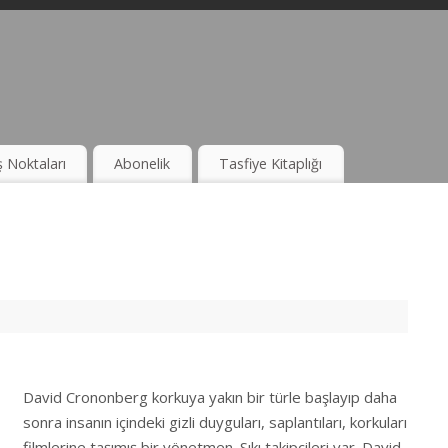
ş Noktaları
Abonelik
Tasfiye Kitaplığı
David Crononberg korkuya yakın bir türle başlayıp daha
sonra insanın içindeki gizli duyguları, saplantıları, korkuları
filmlerine taşımış bir yönetmen. Sıkı takipçileri var. David