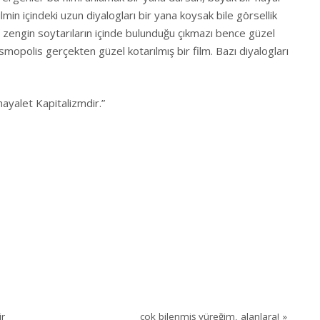
 Filmin içindeki uzun diyalogları bir yana koysak bile görsellik
 ve zengin soytarıların içinde bulunduğu çıkmazı bence güzel
smopolis gerçekten güzel kotarılmış bir film. Bazı diyalogları
ayalet Kapitalizmdir.”
ir
çok bilenmiş yüreğim, alanlara!
»