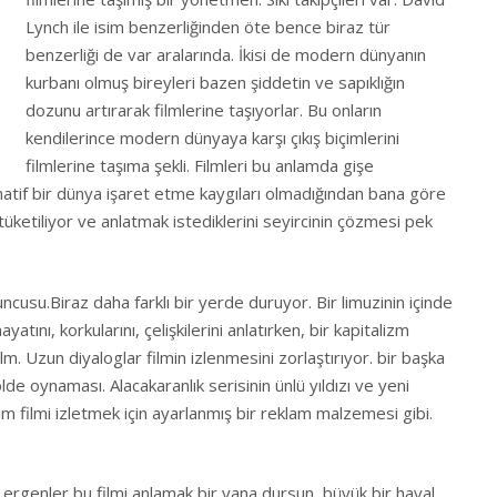
Lynch ile isim benzerliğinden öte bence biraz tür
benzerliği de var aralarında. İkisi de modern dünyanın
kurbanı olmuş bireyleri bazen şiddetin ve sapıklığın
dozunu artırarak filmlerine taşıyorlar. Bu onların
kendilerince modern dünyaya karşı çıkış biçimlerini
filmlerine taşıma şekli. Filmleri bu anlamda gişe
natif bir dünya işaret etme kaygıları olmadığından bana göre
 tüketiliyor ve anlatmak istediklerini seyircinin çözmesi pek
cusu.Biraz daha farklı bir yerde duruyor. Bir limuzinin içinde
tını, korkularını, çelişkilerini anlatırken, bir kapitalizm
m. Uzun diyaloglar filmin izlenmesini zorlaştırıyor. bir başka
e oynaması. Alacakaranlık serisinin ünlü yıldızı ve yeni
m filmi izletmek için ayarlanmış bir reklam malzemesi gibi.
ergenler bu filmi anlamak bir yana dursun, büyük bir hayal