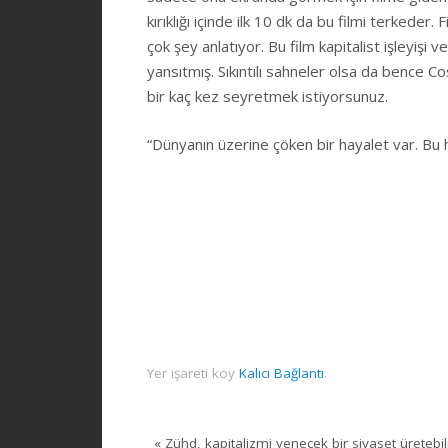
kırıklığı içinde ilk 10 dk da bu filmi terkeder.
çok şey anlatıyor. Bu film kapitalist işleyişi
yansıtmış. Sıkıntılı sahneler olsa da bence Co
bir kaç kez seyretmek istiyorsunuz.
“Dünyanın üzerine çöken bir hayalet var. Bu h
Yer işareti koy
Kalıcı Bağlantı
.
«
Zühd, kapitalizmi yenecek bir siyaset üretebil