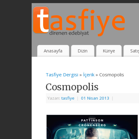
Anasayfa
Dizin
Künye
Satı
Tasfiye Dergisi
»
İçerik
» Cosmopolis
Cosmopolis
Yazarı:
tasfiye
|
01 Nisan 2013
|