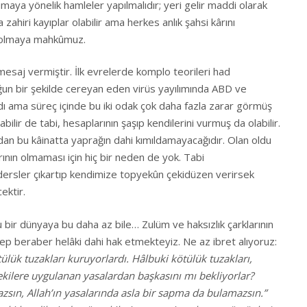
maya yönelik hamleler yapılmalıdır; yeri gelir maddi olarak
 zahiri kayıplar olabilir ama herkes anlık şahsi kârını
 olmaya mahkûmuz.
 mesaj vermiştir. İlk evrelerde komplo teorileri had
oğun bir şekilde cereyan eden virüs yayılımında ABD ve
ydı ama süreç içinde bu iki odak çok daha fazla zarar görmüş
lir de tabi, hesaplarının şaşıp kendilerini vurmuş da olabilir.
adan bu kâinatta yaprağın dahi kımıldamayacağıdır. Olan oldu
nın olmaması için hiç bir neden de yok. Tabi
p, dersler çıkartıp kendimize topyekûn çekidüzen verirsek
ektir.
 bir dünyaya bu daha az bile… Zulüm ve haksızlık çarklarının
ep beraber helâki dahi hak etmekteyiz. Ne az ibret alıyoruz:
lük tuzakları kuruyorlardı. Hâlbuki kötülük tuzakları,
ekilere uygulanan yasalardan başkasını mı bekliyorlar?
zsın, Allah’ın yasalarında asla bir sapma da bulamazsın.”