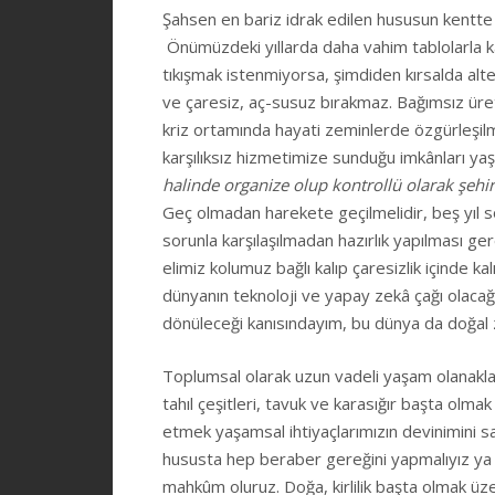
Şahsen en bariz idrak edilen hususun kentte 
Önümüzdeki yıllarda daha vahim tablolarla k
tıkışmak istenmiyorsa, şimdiden kırsalda alte
ve çaresiz, aç-susuz bırakmaz. Bağımsız üretim
kriz ortamında hayati zeminlerde özgürleşilm
karşılıksız hizmetimize sunduğu imkânları yaşa
halinde organize olup kontrollü olarak şehir
Geç olmadan harekete geçilmelidir, beş yıl s
sorunla karşılaşılmadan hazırlık yapılması ger
elimiz kolumuz bağlı kalıp çaresizlik içinde k
dünyanın teknoloji ve yapay zekâ çağı olacağı
dönüleceği kanısındayım, bu dünya da doğal z
Toplumsal olarak uzun vadeli yaşam olanaklar
tahıl çeşitleri, tavuk ve karasığır başta olm
etmek yaşamsal ihtiyaçlarımızın devinimini sa
hususta hep beraber gereğini yapmalıyız ya
mahkûm oluruz. Doğa, kirlilik başta olmak üz