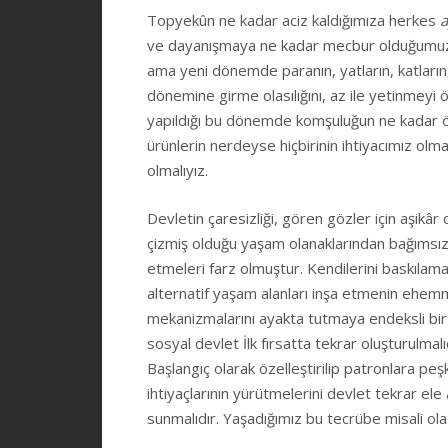
Topyekûn ne kadar aciz kaldığımıza herkes
a
ve dayanışmaya ne kadar mecbur olduğumuza
ama yeni dönemde paranın, yatların, katların
dönemine girme olasılığını, az ile yetinmeyi 
yapıldığı bu dönemde komşuluğun ne kadar öne
ürünlerin nerdeyse hiçbirinin ihtiyacımız ol
olmalıyız.
Devletin çaresizliği, gören gözler için aşikâr 
çizmiş olduğu yaşam olanaklarından bağımsız, 
etmeleri farz olmuştur. Kendilerini baskılam
alternatif yaşam alanları inşa etmenin ehemmiy
mekanizmalarını ayakta tutmaya endeksli bir
sosyal devlet İlk fırsatta tekrar oluşturulma
Başlangıç olarak özelleştirilip patronlara peş
ihtiyaçlarının yürütmelerini devlet tekrar ele
sunmalıdır. Yaşadığımız bu tecrübe misali ol