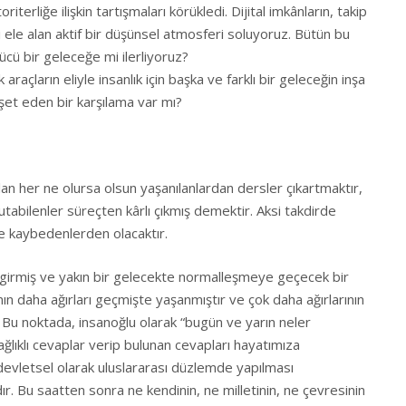
terliğe ilişkin tartışmaları körükledi. Dijital imkânların, takip
i ele alan aktif bir düşünsel atmosferi soluyoruz. Bütün bu
tücü bir geleceğe mi ilerliyoruz?
raçların eliyle insanlık için başka ve farklı bir geleceğin inşa
şet eden bir karşılama var mı?
an her ne olursa olsun yaşanılanlardan dersler çıkartmaktır,
 tutabilenler süreçten kârlı çıkmış demektir. Aksi takdirde
e kaybedenlerden olacaktır.
irmiş ve yakın bir gelecekte normalleşmeye geçecek bir
ın daha ağırları geçmişte yaşanmıştır ve çok daha ağırlarının
u noktada, insanoğlu olarak “bugün ve yarın neler
ğlıklı cevaplar verip bulunan cevapları hayatımıza
 devletsel olarak uluslararası düzlemde yapılması
r. Bu saatten sonra ne kendinin, ne milletinin, ne çevresinin