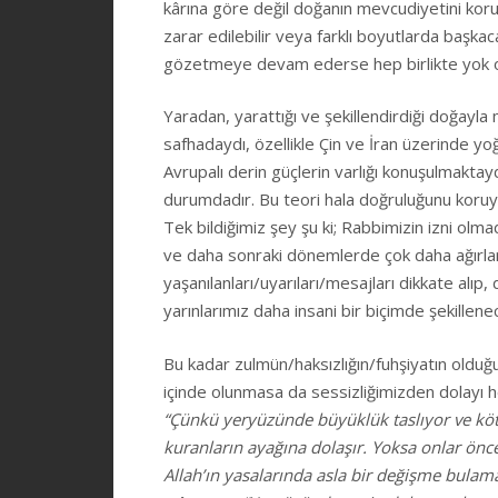
kârına göre değil doğanın mevcudiyetini koru
zarar edilebilir veya farklı boyutlarda başkaca
gözetmeye devam ederse hep birlikte yok
Yaradan, yarattığı ve şekillendirdiği doğayla
safhadaydı, özellikle Çin ve İran üzerinde y
Avrupalı derin güçlerin varlığı konuşulmakta
durumdadır. Bu teori hala doğruluğunu koruyabi
Tek bildiğimiz şey şu ki; Rabbimizin izni olm
ve daha sonraki dönemlerde çok daha ağırları
yaşanılanları/uyarıları/mesajları dikkate alı
yarınlarımız daha insani bir biçimde şekillenec
Bu kadar zulmün/haksızlığın/fuhşiyatın olduğu
içinde olunmasa da sessizliğimizden dolayı h
“Çünkü yeryüzünde büyüklük taslıyor ve kötü
kuranların ayağına dolaşır. Yoksa onlar önc
Allah’ın yasalarında asla bir değişme bulama