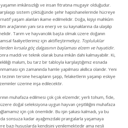
yaşamın imkânsızlığı ve insan fıtratına mugayir olduğudur.
arşılaşıp sistem çöktüğünde şehir hapishanelerinde hücreye
rnatif yaşam alanları ikame edilmelidir. Doğa, kişiyi mahkûm
 araçlarının yanı sıra enerji ve su kaynaklarına da ulaşılıp
elidir. Tarım ve hayvancılık başta olmak üzere doğanın
msal faaliyetlerimiz için aktifleştirmeliyiz.
Topluluklar
lerden kırsala göç dalgasının başlaması elzem ve hayatidir.
onra maddi ve teknik olarak buna imkân dahi kalmayabilir. Ki,
ekliliği malum, bu tarz bir tabloyla karşılaştığımız esnada
alınmaması için zamanında hamle yapılması akıllıca olandır. Yeni
 tezinin tersine hesapların şaşıp, felaketlerin yaşanıp eskiye
eminler üzerine inşa edilecektir.
ının muhafaza edilmesi çok çok elzemdir; yerli tohum, fide,
ak üzere doğal seleksiyona uygun hayvan çeşitliliğini muhafaza
ğlamamız için çok önemlidir. Bu işin şakası kalmadı, ya bu
 da sonsuza kadar ayağımızdaki prangalarla yaşamaya
ere bazı hususlarda kendisini yenilemektedir ama nesli