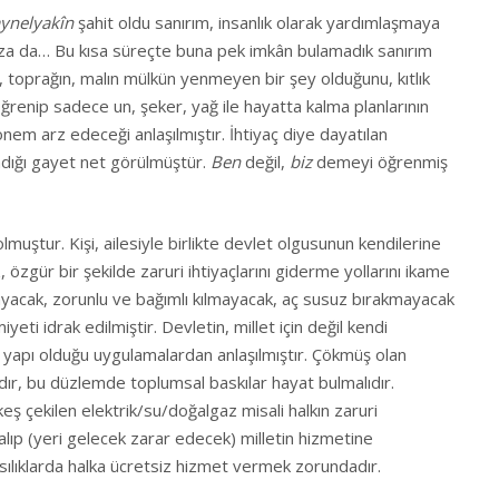
ynelyakîn
şahit oldu sanırım, insanlık olarak yardımlaşmaya
 da… Bu kısa süreçte buna pek imkân bulamadık sanırım
, toprağın, malın mülkün yenmeyen bir şey olduğunu, kıtlık
öğrenip sadece un, şeker, yağ ile hayatta kalma planlarının
m arz edeceği anlaşılmıştır. İhtiyaç diye dayatılan
madığı gayet net görülmüştür.
Ben
değil,
biz
demeyi öğrenmiş
olmuştur. Kişi, ailesiyle birlikte devlet olgusunun kendilerine
özgür bir şekilde zaruri ihtiyaçlarını giderme yollarını ikame
ayacak, zorunlu ve bağımlı kılmayacak, aç susuz bırakmayacak
eti idrak edilmiştir. Devletin, millet için değil kendi
 yapı olduğu uygulamalardan anlaşılmıştır. Çökmüş olan
lıdır, bu düzlemde toplumsal baskılar hayat bulmalıdır.
keş çekilen elektrik/su/doğalgaz misali halkın zaruri
 alıp (yeri gelecek zarar edecek) milletin hizmetine
asılıklarda halka ücretsiz hizmet vermek zorundadır.