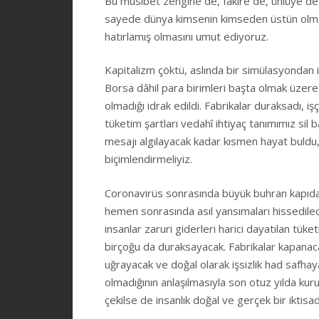
Bu musibet zengine de, fakire de, ünlüye de
sayede dünya kimsenin kimseden üstün olmadı
hatırlamış olmasını umut ediyoruz.
Kapitalizm çöktü, aslında bir simülasyondan ib
Borsa dâhil para birimleri başta olmak üzere
olmadığı idrak edildi. Fabrikalar duraksadı, iş
tüketim şartları vedahî ihtiyaç tanımımız sil
mesajı algılayacak kadar kısmen hayat buldu, b
biçimlendirmeliyiz.
Coronavirüs sonrasında büyük buhran kapıda
hemen sonrasında asıl yansımaları hissedilec
insanlar zaruri giderleri harici dayatılan tü
birçoğu da duraksayacak. Fabrikalar kapanaca
uğrayacak ve doğal olarak işsizlik had safhay
olmadığının anlaşılmasıyla son otuz yılda ku
çekilse de insanlık doğal ve gerçek bir iktis