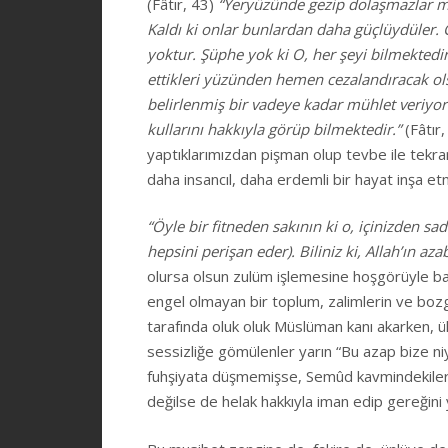
(Fâtır, 43)
“Yeryüzünde gezip dolaşmazlar mı 
Kaldı ki onlar bunlardan daha güçlüydüler. 
yoktur. Şüphe yok ki O, her şeyi bilmektedir
ettikleri yüzünden hemen cezalandıracak ols
belirlenmiş bir vadeye kadar mühlet veriyor.
kullarını hakkıyla görüp bilmektedir.”
(Fâtır,
yaptıklarımızdan pişman olup tevbe ile tekrar 
daha insancıl, daha erdemli bir hayat inşa etm
“Öyle bir fitneden sakının ki o, içinizden 
hepsini perişan eder). Biliniz ki, Allah’ın azab
olursa olsun zulüm işlemesine hoşgörüyle bak
engel olmayan bir toplum, zalimlerin ve bozg
tarafında oluk oluk Müslüman kanı akarken, ül
sessizliğe gömülenler yarın “Bu azap bize n
fuhşiyata düşmemişse, Semûd kavmindekiler
değilse de helak hakkıyla iman edip gereği