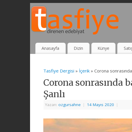
Anasayfa
Dizin
Künye
Satı
Tasfiye Dergisi
»
İçerik
» Corona sonrasında 
Corona sonrasında b
Şanlı
Yazarı:
ozgursahne
|
14 Mayıs 2020
|