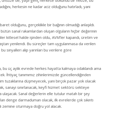
, ünsüze de, yaşlı-genç herkese dokundu bir nebze, bu
ğını, herkesin ne kadar aciz olduğunu hatırladı, yani
aret olduğunu, gerçeklikle bir bağının olmadığı anlaşıldı.
 bütün sanal rakamlardan oluşan olguların hiçbir değerinin
çiler kitlesel halde işinden oldu, AVM’ler kapandı, üretim ve
 baştan yenilendi. Bu süreçler tam uygulanmasa da verilen
u sinyalleri alıp yarınları bu verilere göre
, bu üç aylık evrede herkes hayatta kalmaya odaklandı ama
ek. İhtiyaç tanımımız zihinlerimizde güncellendiğinden
ketim tuzaklarına düşmeyecek, yani birçok pazar yok olacak
k, sanayi sınırlanacak, keyfi hizmet sektörü sekteye
a ulaşacak. Sanal değerlerin elle tutulur matah bir şey
rulan denge darmaduman olacak, ilk evrelerde çok sıkıntı
adi zemine oturmaya doğru yol alacak.