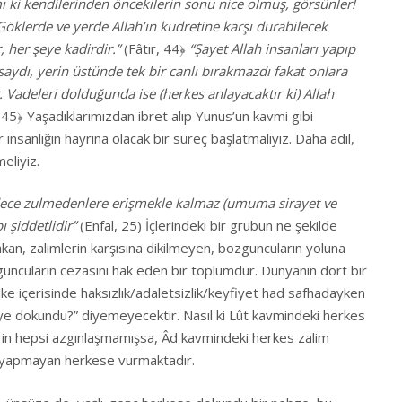
ki kendilerinden öncekilerin sonu nice olmuş, görsünler!
Göklerde ve yerde Allah’ın kudretine karşı durabilecek
, her şeye kadirdir.”
(Fâtır, 44﴿
“Şayet Allah insanları yapıp
aydı, yerin üstünde tek bir canlı bırakmazdı fakat onlara
 Vadeleri dolduğunda ise (herkes anlayacaktır ki) Allah
 45﴿ Yaşadıklarımızdan ibret alıp Yunus’un kavmi gibi
insanlığın hayrına olacak bir süreç başlatmalıyız. Daha adil,
eliyiz.
sadece zulmedenlere erişmekle kalmaz (umuma sirayet ve
ı şiddetlidir”
(Enfal, 25) İçlerindeki bir grubun ne şekilde
an, zalimlerin karşısına dikilmeyen, bozguncuların yoluna
uncuların cezasını hak eden bir toplumdur. Dünyanın dört bir
ke içerisinde haksızlık/adaletsizlik/keyfiyet had safhadayken
iye dokundu?” diyemeyecektir. Nasıl ki Lût kavmindeki herkes
in hepsi azgınlaşmamışsa, Âd kavmindeki herkes zalim
ni yapmayan herkese vurmaktadır.