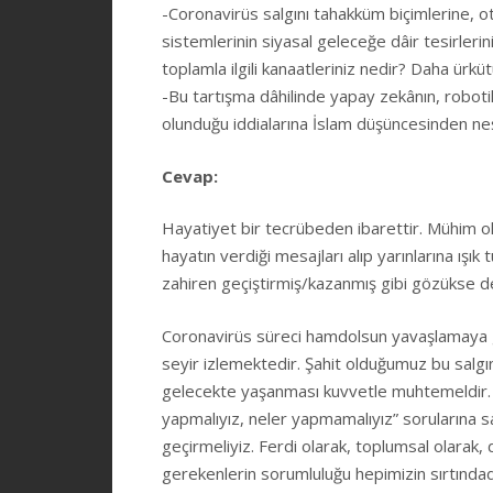
-Coronavirüs salgını tahakküm biçimlerine, otori
sistemlerinin siyasal geleceğe dâir tesirlerin
toplamla ilgili kanaatleriniz nedir? Daha ürkü
-Bu tartışma dâhilinde yapay zekânın, robotik a
olunduğu iddialarına İslam düşüncesinden ne
Cevap:
Hayatiyet bir tecrübeden ibarettir. Mühim ol
hayatın verdiği mesajları alıp yarınlarına ışık
zahiren geçiştirmiş/kazanmış gibi gözükse d
Coronavirüs süreci hamdolsun yavaşlamaya g
seyir izlemektedir. Şahit olduğumuz bu salgın
gelecekte yaşanması kuvvetle muhtemeldir. B
yapmalıyız, neler yapmamalıyız” sorularına sa
geçirmeliyiz. Ferdi olarak, toplumsal olarak,
gerekenlerin sorumluluğu hepimizin sırtındadı