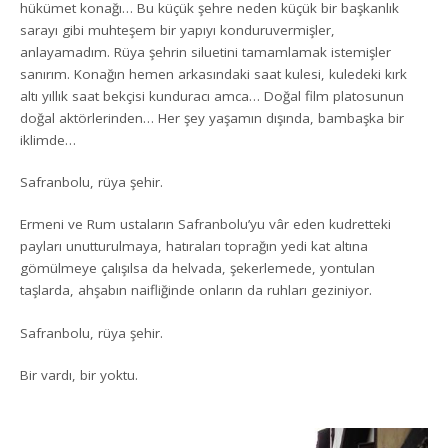
hükümet konağı… Bu küçük şehre neden küçük bir başkanlık
sarayı gibi muhteşem bir yapıyı konduruvermişler,
anlayamadım. Rüya şehrin siluetini tamamlamak istemişler
sanırım. Konağın hemen arkasındaki saat kulesi, kuledeki kırk
altı yıllık saat bekçisi kunduracı amca… Doğal film platosunun
doğal aktörlerinden… Her şey yaşamın dışında, bambaşka bir
iklimde…
Safranbolu, rüya şehir.
Ermeni ve Rum ustaların Safranbolu’yu vâr eden kudretteki
payları unutturulmaya, hatıraları toprağın yedi kat altına
gömülmeye çalışılsa da helvada, şekerlemede, yontulan
taşlarda, ahşabın naifliğinde onların da ruhları geziniyor.
Safranbolu, rüya şehir.
Bir vardı, bir yoktu.