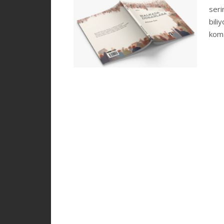
seri
biliy
koma