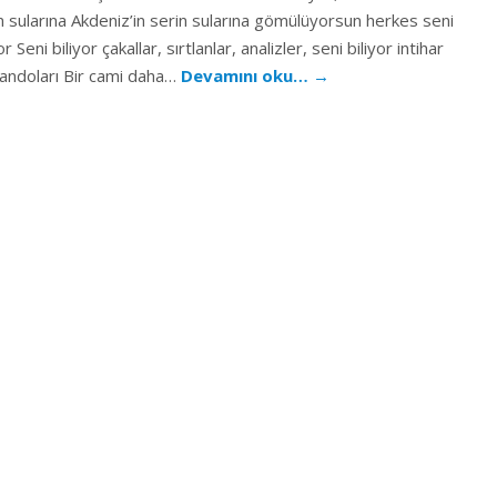
n sularına Akdeniz’in serin sularına gömülüyorsun herkes seni
or Seni biliyor çakallar, sırtlanlar, analizler, seni biliyor intihar
ndoları Bir cami daha…
Devamını oku…
→