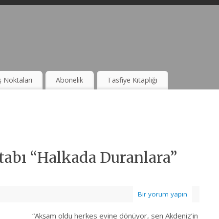
ş Noktaları
Abonelik
Tasfiye Kitaplığı
itabı “Halkada Duranlara”
Bir yorum yapın
şam oldu herkes evine dönüyor, sen Akdeniz’in