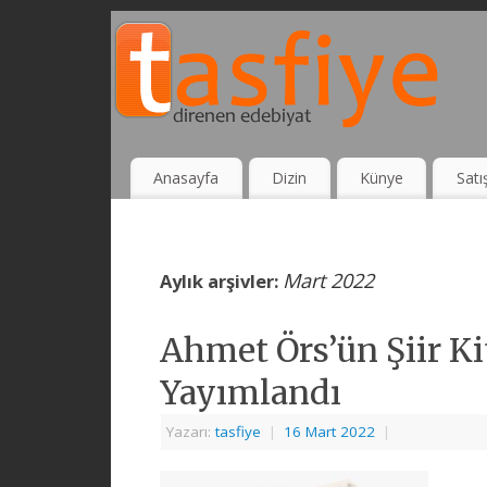
Anasayfa
Dizin
Künye
Satı
Mart 2022
Aylık arşivler:
Ahmet Örs’ün Şiir K
Yayımlandı
Yazarı:
tasfiye
|
16 Mart 2022
|
“Ak