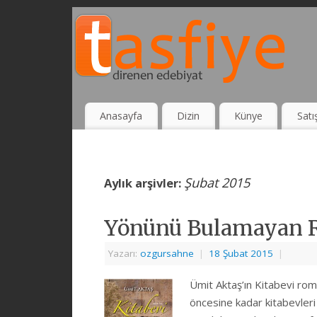
Anasayfa
Dizin
Künye
Satı
Şubat 2015
Aylık arşivler:
Yönünü Bulamayan 
Yazarı:
ozgursahne
|
18 Şubat 2015
|
Ümit Aktaş’ın Kitabevi rom
öncesine kadar kitabevleri 