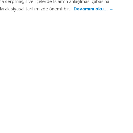
a serpilmiş, il ve ilçelerde İslam’ın anlaşılması çabasına
arak siyasal tarihimizde önemli bir…
Devamını oku…
→