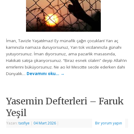
İman, Tavizle Yaşatılmaz! Ey münafık çağın çocukları! Yarı aç
karnınızla namaza duruyorsunuz, Yarı tok vicdanınızla günahı
yutuyorsunuz. İman diyorsunuz, ama pazarlık masasında,
Hakikati satışa çıkarıyorsunuz. “Biraz esnek olalım” deyip Allah’ın
emirlerini büküyorsunuz. Ne acı ki! Mescitte secde ederken dahi
Dünyalık…
Devamını oku…
→
Yasemin Defterleri – Faruk
Yeşil
Yazarı:
tasfiye
|
04 Mart 2026
|
Bir yorum yapın