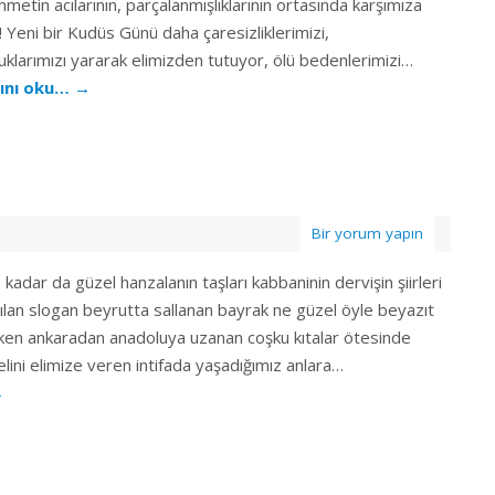
metin acılarının, parçalanmışlıklarının ortasında karşımıza
r! Yeni bir Kudüs Günü daha çaresizliklerimizi,
uklarımızı yararak elimizden tutuyor, ölü bedenlerimizi…
ını oku…
→
Bir yorum yapın
 kadar da güzel hanzalanın taşları kabbaninin dervişin şiirleri
ılan slogan beyrutta sallanan bayrak ne güzel öyle beyazıt
ken ankaradan anadoluya uzanan coşku kıtalar ötesinde
elini elimize veren intifada yaşadığımız anlara…
→