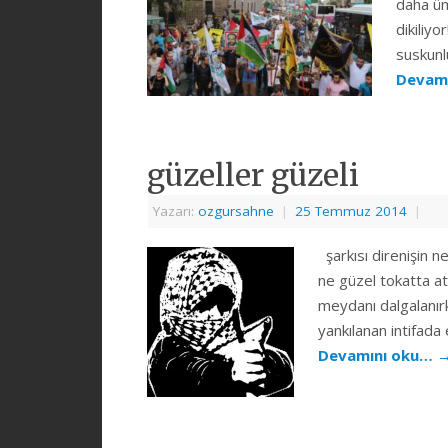
daha üm
dikiliyo
suskunl
Devam
güzeller güzeli
Yazarı:
ozgursahne
|
25 Temmuz 2014
|
şarkısı direnişin ne
ne güzel tokatta at
meydanı dalgalanır
yankılanan intifada 
Devamını oku…