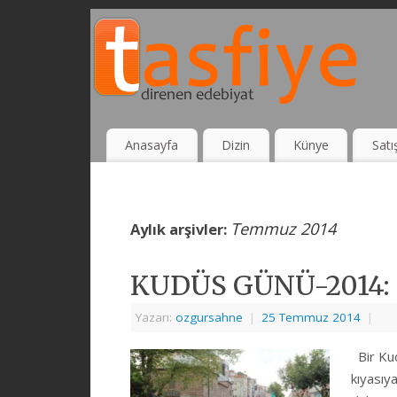
Anasayfa
Dizin
Künye
Satı
Temmuz 2014
Aylık arşivler:
KUDÜS GÜNÜ-2014: Di
Yazarı:
ozgursahne
|
25 Temmuz 2014
|
Bir Kudü
kıyasıy